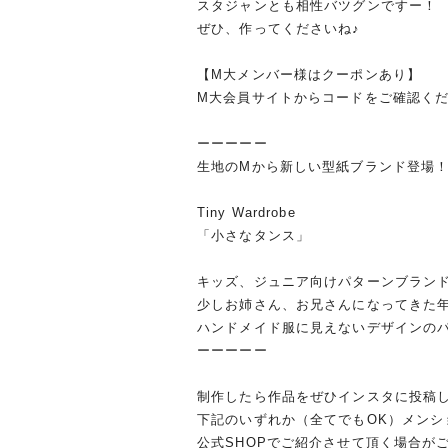
スタジャンとも相性バツグンですー！
ぜひ、作ってくださいね♪
【M大メンバー様はクーポンあり】
M大会員サイトからコードをご確認く
ーーーーー
生地のMから新しい型紙ブランド登場
Tiny Wardrobe
「小さなタンス」
キッズ、ジュニア向けパターンブラン
少しお姉さん、お兄さんになってきた
ハンドメイド服に見えないデザインの
ーーーーー
制作したら作品をぜひインスタに投稿し
下記のいずれか（全てでもOK）メン
公式SHOPでご紹介させて頂く場合が