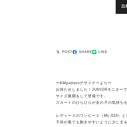
日
POST
SHARE
LINE
〜KMpatternデザイナーより〜
お待たせしました！JUNIORモニター
サイズ展開をして登場です。
スカートのひらひらが女の子の気持ちを
レディースのワンピース（ML-024）
子供が着ても動きやすいように少し丈