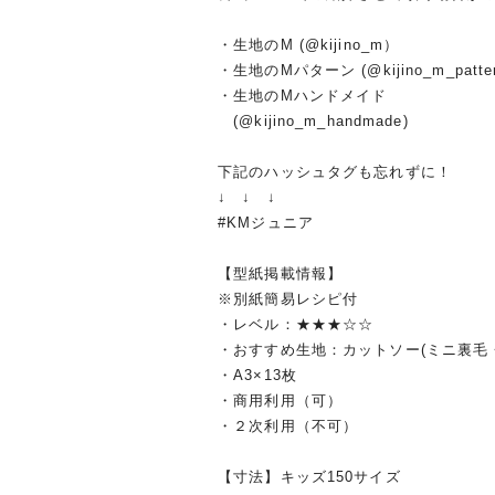
・生地のM (@kijino_m）
・生地のMパターン (@kijino_m_patte
・生地のMハンドメイド
(@kijino_m_handmade)
下記のハッシュタグも忘れずに！
↓ ↓ ↓
#KMジュニア
【型紙掲載情報】
※別紙簡易レシピ付
・レベル：★★★☆☆
・おすすめ生地：カットソー(ミニ裏毛・
・A3×13枚
・商用利用（可）
・２次利用（不可）
【寸法】キッズ150サイズ