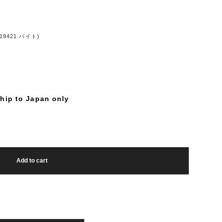
421 バイト)
hip to Japan only
Add to cart