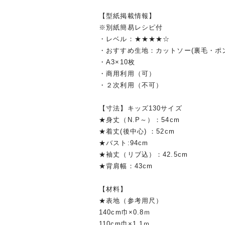
【型紙掲載情報】
※別紙簡易レシピ付
・レベル：★★★★☆
・おすすめ生地：カットソー(裏毛・ポンチ
・A3×10枚
・商用利用（可）
・２次利用（不可）
【寸法】キッズ130サイズ
★身丈（N.P～）：54cm
★着丈(後中心) ：52cm
★バスト:94cm
★袖丈（リブ込）：42.5cm
★背肩幅：43cm
【材料】
★表地（参考用尺）
140cm巾×0.8ｍ
110cm巾×1.1ｍ