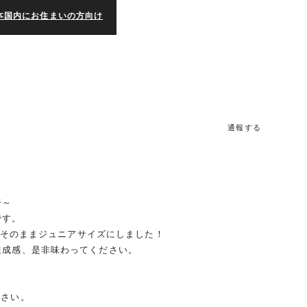
本国内にお住まいの方向け
通報する
ジ～
です。
形をそのままジュニアサイズにしました！
達成感、是非味わってください。
ださい。