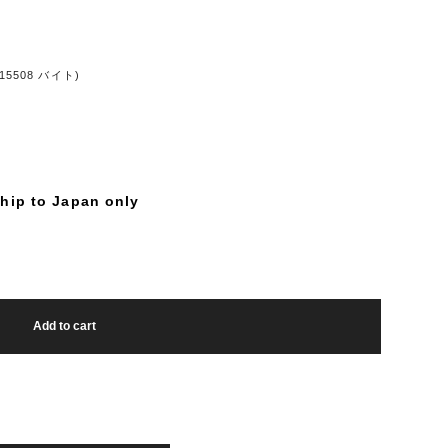
508 バイト)
hip to Japan only
Add to cart