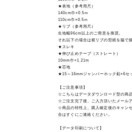
★表地（参考用尺）
140cm巾×0.5ｍ
110cm巾×0.5ｍ
★リブ（参考用尺）
生地幅96cm以上のご用意を推奨。
それ以下の場合は裾リブの型紙を脇で
★スレキ
★伸び止めテープ（ストレート）
10mm巾×1.21m
★芯地
★15～16mmジャンパーホック釦×6セ
【ご注意事項】
☆こちらはデータダウンロード型の商
☆ご注文完了後、ご入力頂いたメール
☆商品の特性上、購入確定後のキャン
合はすぐにご連絡ください。
【データ印刷について】