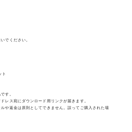
接いでください。
ット
品です。
アドレス宛にダウンロード用リンクが届きます。
セルや返金は原則としてできません。誤ってご購入された場