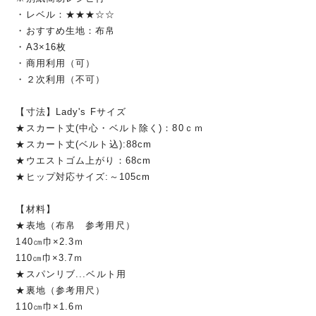
・レベル：★★★☆☆
・おすすめ生地：布帛
・A3×16枚
・商用利用（可）
・２次利用（不可）
【寸法】Lady's Fサイズ
★スカート丈(中心・ベルト除く)：80ｃｍ
★スカート丈(ベルト込):88cm
★ウエストゴム上がり：68cm
★ヒップ対応サイズ:～105cm
【材料】
★表地（布帛 参考用尺）
140㎝巾×2.3ｍ
110㎝巾×3.7ｍ
★スパンリブ...ベルト用
★裏地（参考用尺）
110㎝巾×1.6ｍ