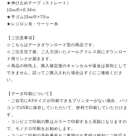
★伸び止めテープ（ストレート）
10㎜巾×0.34ｍ
★平ゴム15㎜巾×70㎝
★レジロン糸・ウーリー糸
【ご注意事項】
☆こちらはデータダウンロード型の商品です。
☆ご注文完了後、ご入力頂いたメールアドレス宛にダウンロー
ド用リンクが届きます。
☆商品の特性上、購入確定後のキャンセルや返金は原則として
できません。誤ってご購入された場合はすぐにご連絡くださ
い。
【データ印刷について】
・ご自宅にA3サイズが印刷できるプリンターがない場合、パソ
コンでUSBに保存していただいて、便利で印刷していただけま
す。
・コンビニで印刷の際はカラーで印刷すると高額になりますの
で、モノクロ印刷をお勧めします。
・コンビニ印刷の予約番号をご希望のお客様は個別にご対応さ