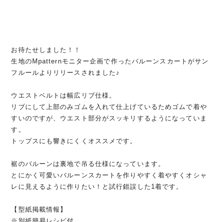
お待たせしました！！
生地のMpatternモニター企画で作ったバルーンスカートがサン
フルールよりリリースされました♪
ウエストベルトは幅広リブ仕様。
リブにして上部のみゴムを入れて仕上げているためゴムで着や
すいのですが、ウエスト部分がスッキリするようになっていま
す。
トップスにも響きにくくオススメです。
裾のバルーンは裏地で吊る仕様になっています。
とにかく可愛いバルーンスカートを作りやすく着やすくオシャ
レに見えるように作りたい！と試行錯誤した1着です。
【型紙掲載情報】
※別紙簡易レシピ付