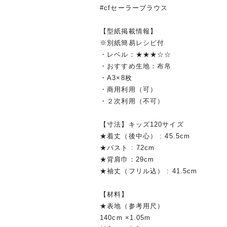
#cfセーラーブラウス
【型紙掲載情報】
※別紙簡易レシピ付
・レベル：★★★☆☆
・おすすめ生地：布帛
・A3×8枚
・商用利用（可）
・２次利用（不可）
【寸法】キッズ120サイズ
★着丈（後中心） : 45.5cm
★バスト : 72cm
★背肩巾：29cm
★袖丈（フリル込） : 41.5cm
【材料】
★表地（参考用尺）
140cm ×1.05m