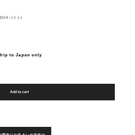
14 バイト)
hip to Japan only
Add to cart