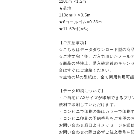
110cm ×1.2m
★芯地
110cm巾 ×0.5m
★6コールゴム×0.36m
★11.5?o釦×6ヶ
【ご注意事項】
☆こちらはデータダウンロード型の商
☆ご注文完了後、ご入力頂いたメール
☆商品の特性上、購入確定後のキャン
合はすぐにご連絡ください。
☆生地のMの型紙は、全て商用利用可
【データ印刷について】
・ご自宅にA3サイズが印刷できるプリ
便利で印刷していただけます。
・コンビニで印刷の際はカラーで印刷
・コンビニ印刷の予約番号をご希望の
お問い合わせ窓口よりメッセージを送
お問い合わせの際は必ずご注文番号を